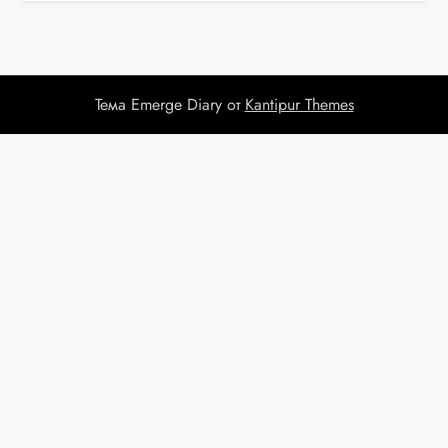
г
а
ц
Тема Emerge Diary от
Kantipur Themes
и
я
п
о
з
а
п