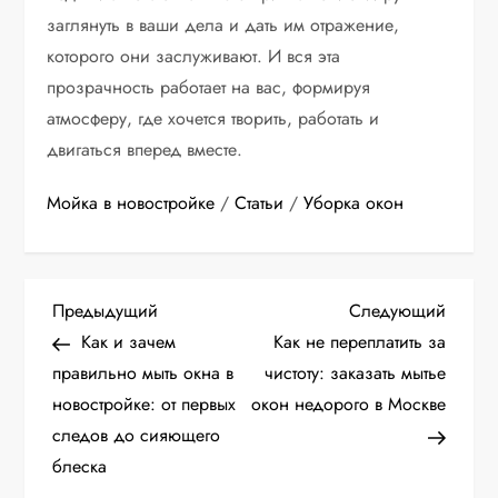
заглянуть в ваши дела и дать им отражение,
которого они заслуживают. И вся эта
прозрачность работает на вас, формируя
атмосферу, где хочется творить, работать и
двигаться вперед вместе.
Мойка в новостройке
/
Статьи
/
Уборка окон
Н
Предыдущая
Следу
Предыдущий
Следующий
запись
запис
Как и зачем
Как не переплатить за
а
правильно мыть окна в
чистоту: заказать мытье
новостройке: от первых
окон недорого в Москве
в
следов до сияющего
и
блеска